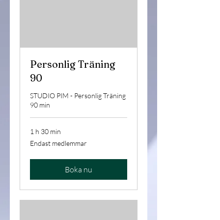
Personlig Träning
90
STUDIO PIM - Personlig Träning
90 min
1 h 30 min
Endast
Endast medlemmar
medlemmar
Boka nu