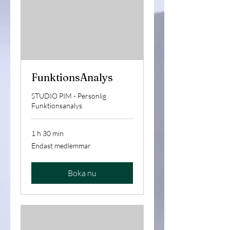
FunktionsAnalys
STUDIO PIM - Personlig
Funktionsanalys
1 h 30 min
Endast
Endast medlemmar
medlemmar
Boka nu