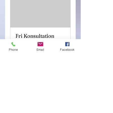
Fri Konsultation
STUDIO PIM - Fri konsultation
Phone
Email
Facebook
1 h 30 min
Fri
Fri konsultation
konsultation
Boka nu