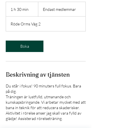
Endast
medlemmar
1 h 30 min
1
Endast medlemmar
3
0
Röde Orms Väg 2
m
i
n
Boka
Beskrivning av tjänsten
Du står i fokus! 90 minuters full fokus. Bara
på dig.
Träningen är lustfylld, utmanande och
kunskapsbringande. Vi arbetar mycket med att
bana in teknik för att reducera skaderisker.
Aktivitet i rörelse anser jag skall vara fylld av
glädje! Assisterad rörelseträning.